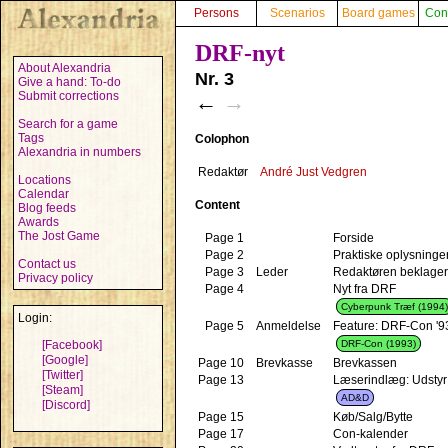
Persons
Scenarios
Board games
Con
DRF-nyt
About Alexandria
Nr. 3
Give a hand: To-do
Submit corrections
←
→
Search for a game
Tags
Colophon
Alexandria in numbers
Redaktør
André Just Vedgren
Locations
Calendar
Content
Blog feeds
Awards
The Jost Game
Page 1
Forside
Page 2
Praktiske oplysninge
Contact us
Page 3
Leder
Redaktøren beklager.
Privacy policy
Page 4
Nyt fra DRF
Cyberpunk Træf (1994)
Login:
Page 5
Anmeldelse
Feature: DRF-Con '9
DRF-Con (1993)
[Facebook]
[Google]
Page 10
Brevkasse
Brevkassen
[Twitter]
Page 13
Læserindlæg: Udstyr
[Steam]
AD&D
[Discord]
Page 15
Køb/Salg/Bytte
Page 17
Con-kalender