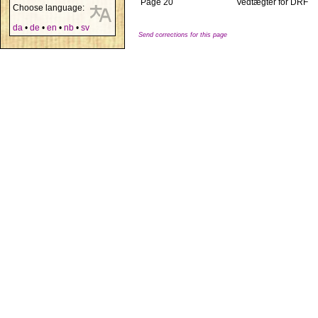
Page 20
Vedtægter for DRF
Choose language:
da
•
de
•
en
•
nb
•
sv
Send corrections for this page