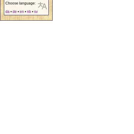
Choose language:
da
•
de
•
en
•
nb
•
sv