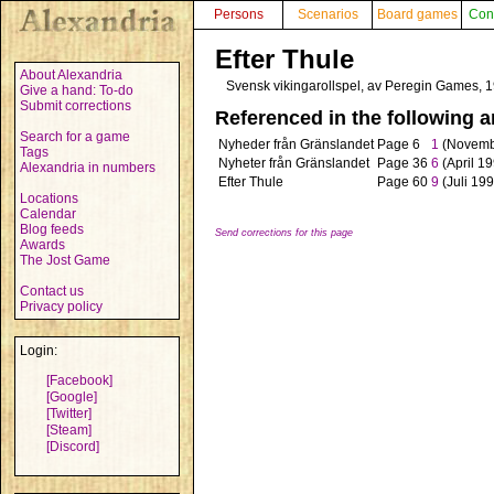
Persons
Scenarios
Board games
Con
Efter Thule
About Alexandria
Svensk vikingarollspel, av Peregin Games, 
Give a hand: To-do
Submit corrections
Referenced in the following ar
Search for a game
Nyheder från Gränslandet
Page 6
1
(Novemb
Tags
Nyheter från Gränslandet
Page 36
6
(April 1
Alexandria in numbers
Efter Thule
Page 60
9
(Juli 199
Locations
Calendar
Blog feeds
Send corrections for this page
Awards
The Jost Game
Contact us
Privacy policy
Login:
[Facebook]
[Google]
[Twitter]
[Steam]
[Discord]