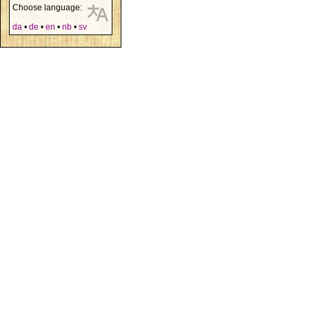
Choose language:
da
•
de
•
en
•
nb
•
sv