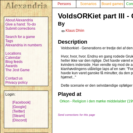
Persons
Scenarios
Board games
Con
VoldsORKiet part III -
About Alexandria
By
Give a hand: To-do
Submit corrections
Klaus Dhiin
✏️
Search for a game
Tags
Description
Alexandria in numbers
Voldsorkiet - Generations er tredje del af den
Locations
Hvor, hvor, hvor. Endnu en gang rodede Gruk
Calendar
heller ikke var den rigtige. Det havde været en
Blog feeds
kvinders inderside. Han vendte sig mod de an
Awards
klanhøvdingens utålelige laps af en søn: "Fo
The Jost Game
havde kun varet ganske få minutter, da den p
hjørnet..."
Contact us
Privacy policy
Dette scenarie er den selvstændige opfølger til
Played at
Login:
Orkon - Religion i den mørke middelalder (19
[Facebook]
[Google]
[Twitter]
Send corrections for this page
[Steam]
[Discord]