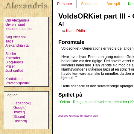
Personer
Scenarier
Brætspil
Kon
VoldsORKiet part III -
Om Alexandria
Af
Giv en hånd
Indsend rettelser
Klaus Dhiin
✏️
Søg efter spil
Tags
Foromtale
Alexandria i tal
Voldsorkiet - Generations er tredje del af den
Steder
Hvor, hvor, hvor. Endnu en gang rodede Gruk
Kalender
heller ikke var den rigtige. Det havde været en
Blog-feeds
kvinders inderside. Han vendte sig mod de an
Priser
klanhøvdingens utålelige laps af en søn: "Fo
Jost-spillet
havde kun varet ganske få minutter, da den p
hjørnet..."
Kontakt os
Privatlivspolitik
Dette scenarie er den selvstændige opfølger til
Spillet på
Log ind:
Orkon - Religion i den mørke middelalder (19
[Facebook]
[Google]
[Twitter]
Indsend rettelser for denne side
[Steam]
[Discord]