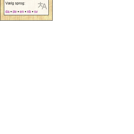
Vælg sprog:
da
•
de
•
en
•
nb
•
sv