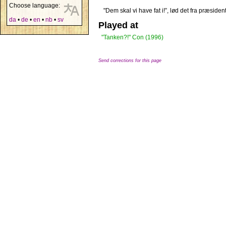
Choose language:
"Dem skal vi have fat i!”, lød det fra præsiden
da
•
de
•
en
•
nb
•
sv
Played at
"Tanken?!" Con (1996)
Send corrections for this page