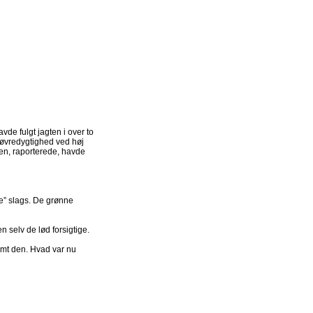
avde fulgt jagten i over to
anøvredygtighed ved høj
den, raporterede, havde
re” slags. De grønne
 selv de lød forsigtige.
amt den. Hvad var nu