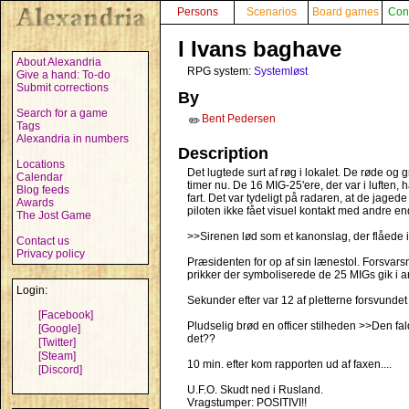
Persons
Scenarios
Board games
Con
I Ivans baghave
About Alexandria
RPG system:
Systemløst
Give a hand: To-do
Submit corrections
By
Search for a game
Bent Pedersen
✏️
Tags
Alexandria in numbers
Description
Locations
Det lugtede surt af røg i lokalet. De røde og g
Calendar
timer nu. De 16 MIG-25'ere, der var i luften,
Blog feeds
fart. Det var tydeligt på radaren, at de jage
Awards
piloten ikke fået visuel kontakt med andre en
The Jost Game
>>Sirenen lød som et kanonslag, der flåede 
Contact us
Privacy policy
Præsidenten for op af sin lænestol. Forsvarsmi
prikker der symboliserede de 25 MIGs gik i a
Login:
Sekunder efter var 12 af pletterne forsvundet
[Facebook]
Pludselig brød en officer stilheden >>Den fa
[Google]
det??
[Twitter]
[Steam]
10 min. efter kom rapporten ud af faxen....
[Discord]
U.F.O. Skudt ned i Rusland.
Vragstumper: POSITIVI!!