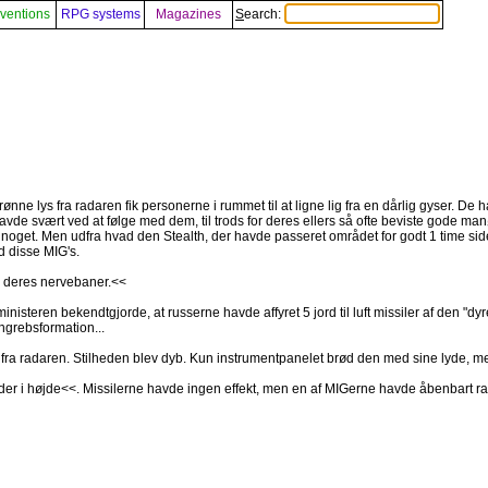
ventions
RPG systems
Magazines
Search:
rønne lys fra radaren fik personerne i rummet til at ligne lig fra en dårlig gyser. De h
 havde svært ved at følge med dem, til trods for deres ellers så ofte beviste gode m
de noget. Men udfra hvad den Stealth, der havde passeret området for godt 1 time si
d disse MIG's.
i deres nervebaner.<<
nisteren bekendtgjorde, at russerne havde affyret 5 jord til luft missiler af den "dy
ngrebsformation...
 fra radaren. Stilheden blev dyb. Kun instrumentpanelet brød den med sine lyde, men
lder i højde<<. Missilerne havde ingen effekt, men en af MIGerne havde åbenbart r