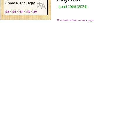
Choose language:
Lund 1920 (2024)
da
•
de
•
en
•
nb
•
sv
Send corrections for this page