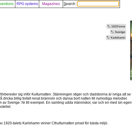
ventions
RPG systems
Magazines
Search:
1920'erne
Sverige
Karlshamn
rbereder sig inför Kulturnatten. Stämningen stiger och stadsborna är ivriga att se 
å dricka billig tiofalt renat brännvin och dansa bort natten till nymodiga melodier.
esten av Sverige. Ni till exempel. En samling udda människor, var och en med sin egen
otellet.
1920-talets Karlshamn vinner Cthulturnatten priset för bästa miljö.