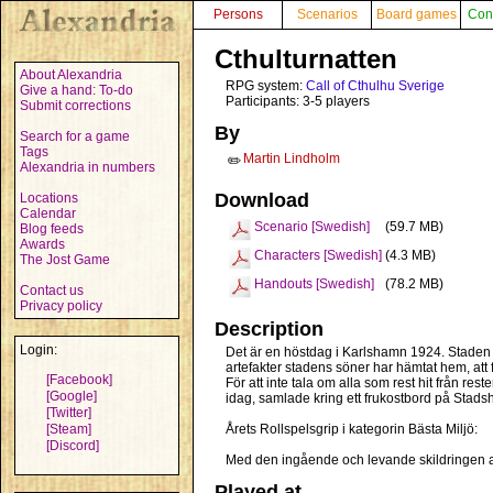
Persons
Scenarios
Board games
Con
Cthulturnatten
About Alexandria
RPG system:
Call of Cthulhu Sverige
Give a hand: To-do
Participants: 3-5 players
Submit corrections
By
Search for a game
Tags
Martin Lindholm
✏️
Alexandria in numbers
Download
Locations
Calendar
Scenario [Swedish]
(59.7 MB)
Blog feeds
Awards
Characters [Swedish]
(4.3 MB)
The Jost Game
Handouts [Swedish]
(78.2 MB)
Contact us
Privacy policy
Description
Login:
Det är en höstdag i Karlshamn 1924. Staden fö
artefakter stadens söner har hämtat hem, att f
[Facebook]
För att inte tala om alla som rest hit från r
[Google]
idag, samlade kring ett frukostbord på Stadsh
[Twitter]
[Steam]
Årets Rollspelsgrip i kategorin Bästa Miljö:
[Discord]
Med den ingående och levande skildringen av 
Played at