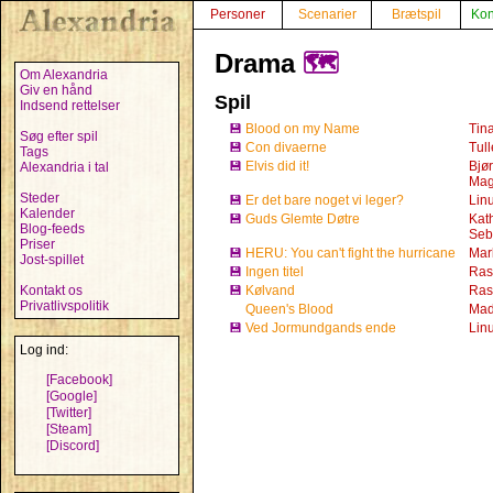
Personer
Scenarier
Brætspil
Kon
Drama
🗺️
Om Alexandria
Giv en hånd
Spil
Indsend rettelser
💾
Blood on my Name
Tin
Søg efter spil
💾
Con divaerne
Tul
Tags
💾
Elvis did it!
Bjø
Alexandria i tal
Mag
Steder
💾
Er det bare noget vi leger?
Lin
Kalender
💾
Guds Glemte Døtre
Kat
Blog-feeds
Seb
Priser
💾
HERU: You can't fight the hurricane
Mar
Jost-spillet
💾
Ingen titel
Ras
Kontakt os
💾
Kølvand
Ras
Privatlivspolitik
Queen's Blood
Mad
💾
Ved Jormundgands ende
Lin
Log ind:
[Facebook]
[Google]
[Twitter]
[Steam]
[Discord]