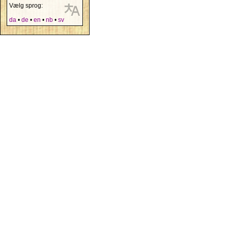
Vælg sprog:
da
•
de
•
en
•
nb
•
sv