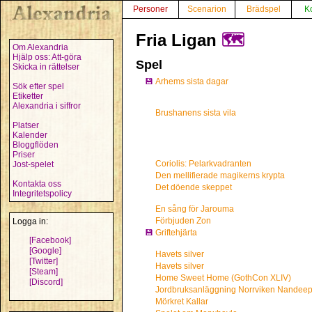
Personer
Scenarion
Brädspel
K
Fria Ligan
🗺️
Om Alexandria
Hjälp oss: Att-göra
Spel
Skicka in rättelser
💾
Arhems sista dagar
Sök efter spel
Etiketter
Alexandria i siffror
Brushanens sista vila
Platser
Kalender
Bloggflöden
Priser
Coriolis: Pelarkvadranten
Jost-spelet
Den mellifierade magikerns krypta
Kontakta oss
Det döende skeppet
Integritetspolicy
En sång för Jarouma
Förbjuden Zon
Logga in:
💾
Griftehjärta
[Facebook]
[Google]
Havets silver
[Twitter]
Havets silver
[Steam]
Home Sweet Home (GothCon XLIV)
[Discord]
Jordbruksanläggning Norrviken Nandeep
Mörkret Kallar