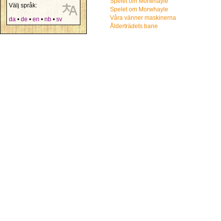
Spelet om Morwhayle
Välj språk:
Spelet om Morwhayle
Våra vänner maskinerna
da
•
de
•
en
•
nb
•
sv
Ålderträdets bane