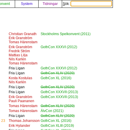
onvent
System
Tidningar
Sök:
Christian Granath
Stockholms Spelkonvent (2011)
Erik Granström
Tomas Härenstam
Erik Granström
GothCon XXXVI (2012)
Fredrik Ström
Mattias Lilja
Nils Karlén
Tomas Härenstam
Fria Ligan
GothCon XXXVI (2012)
Fria Ligan
GothCon XLIV (2020)
Kosta Kostulas
GothCon XL (2016)
Nils Karlén
Fria Ligan
GothCon XLIV (2020)
Fria Ligan
GothCon XXXVII (2013)
Erik Granström
GothCon XXXVII (2013)
Pauli Paananen
Tomas Härenstam
GothCon XLIV (2020)
Tomas Härenstam
ÄlvCon (2021)
Fria Ligan
GothCon XLIV (2020)
 23
Thomas Johansson
GothCon XL (2016)
Erik Hylander
GothCon XLIII (2019)