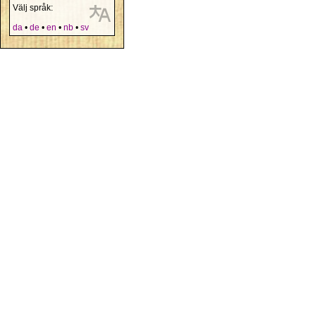
Välj språk:
da
•
de
•
en
•
nb
•
sv