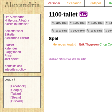
Personer
Scenarion
Brädspel
K
1100-tallet
🗺️
Om Alexandria
Hjälp oss: Att-göra
1100-tallet
1200-tallet
1300-tallet
14
Skicka in rättelser
Sök efter spel
1910'erne
1920'erne
1930'erne
194
Etiketter
Spel
Alexandria i siffror
Helvedes forgård
Erik Thygesen
Chop Con
Platser
Kalender
Bloggflöden
Priser
Jost-spelet
Skicka in rättelser om den här sidan
Kontakta oss
Integritetspolicy
Logga in:
[Facebook]
[Google]
[Twitter]
[Steam]
[Discord]