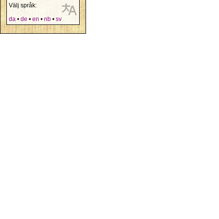
Välj språk:
da
•
de
•
en
•
nb
•
sv