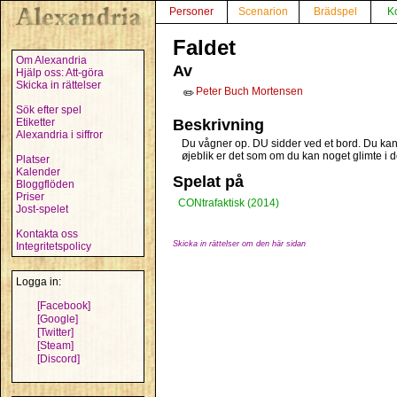
Personer
Scenarion
Brädspel
K
Faldet
Om Alexandria
Av
Hjälp oss: Att-göra
Skicka in rättelser
Peter Buch Mortensen
✏️
Sök efter spel
Etiketter
Beskrivning
Alexandria i siffror
Du vågner op. DU sidder ved et bord. Du kan i
øjeblik er det som om du kan noget glimte i d
Platser
Kalender
Spelat på
Bloggflöden
Priser
CONtrafaktisk (2014)
Jost-spelet
Kontakta oss
Skicka in rättelser om den här sidan
Integritetspolicy
Logga in:
[Facebook]
[Google]
[Twitter]
[Steam]
[Discord]