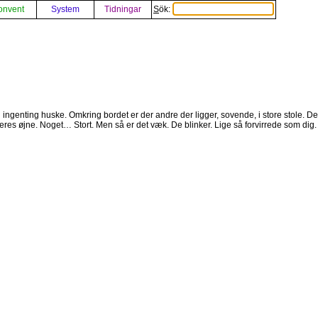
onvent
System
Tidningar
Sök:
ngenting huske. Omkring bordet er der andre der ligger, sovende, i store stole. De
eres øjne. Noget… Stort. Men så er det væk. De blinker. Lige så forvirrede som dig.