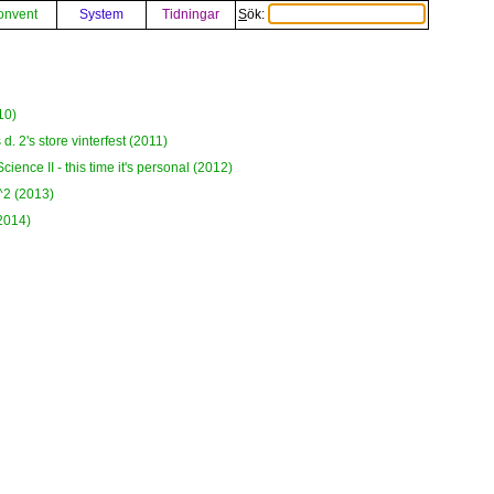
onvent
System
Tidningar
Sök:
n
10)
. 2's store vinterfest (2011)
ience II - this time it's personal (2012)
^2 (2013)
2014)