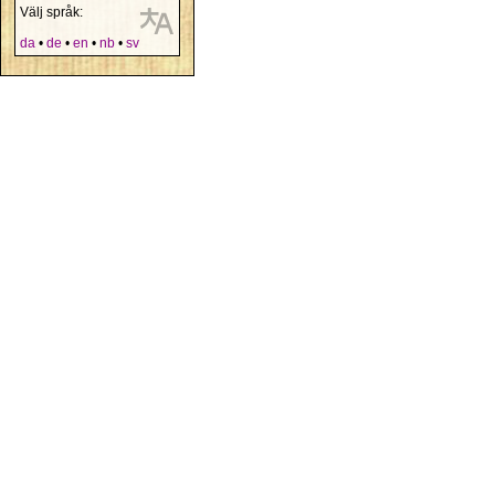
Välj språk:
da
•
de
•
en
•
nb
•
sv