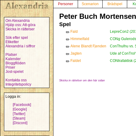
Personer
Scenarion
Brädspel
K
Peter Buch Mortense
Om Alexandria
Spel
Hjälp oss: Att-göra
Skicka in rättelser
Fald
LepreCon2 (20
✏️
Sök efter spel
Himmelfald
CONg Gulerods d
✏️
Etiketter
Alexandria i siffror
Alene Blandt Fjenden
ConThulhu vs. Sc
✏️
Jagten
Ude af ConTrol
✏️
Platser
Kalender
Faldet
CONtrafaktisk (
✏️
Bloggflöden
Priser
Jost-spelet
Kontakta oss
Skicka in rättelser om den här sidan
Integritetspolicy
Logga in:
[Facebook]
[Google]
[Twitter]
[Steam]
[Discord]