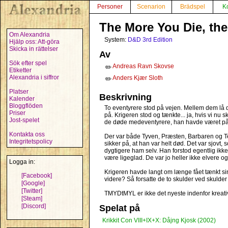
Personer
Scenarion
Brädspel
K
The More You Die, th
Om Alexandria
System:
D&D 3rd Edition
Hjälp oss: Att-göra
Skicka in rättelser
Av
Sök efter spel
Andreas Ravn Skovse
✏️
Etiketter
Alexandria i siffror
Anders Kjær Sloth
✏️
Platser
Beskrivning
Kalender
Bloggflöden
To eventyrere stod på vejen. Mellem dem lå 
Priser
på. Krigeren stod og tænkte... ja, hvis vi nu
Jost-spelet
de døde medeventyrere, han havde været på
Kontakta oss
Der var både Tyven, Præsten, Barbaren og Te
Integritetspolicy
sikker på, at han var helt død. Det var sjovt
dygtigere ham selv. Han forstod egentlig ikk
være ligeglad. De var jo heller ikke elvere og
Logga in:
Krigeren havde langt om længe fået tænkt si
[Facebook]
videre? Så forsatte de to skulder ved skulder 
[Google]
[Twitter]
TMYDtMYL er ikke det nyeste indenfor kreativ
[Steam]
[Discord]
Spelat på
Krikkit Con VIII+IX+X: Dåjng Kjosk (2002)