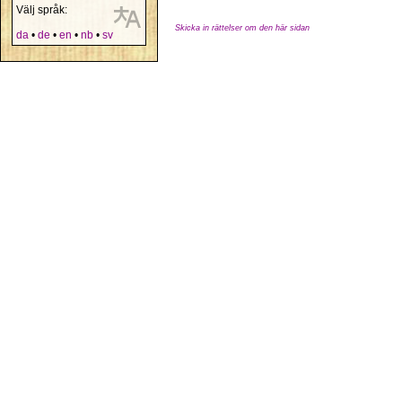
Välj språk:
Skicka in rättelser om den här sidan
da
•
de
•
en
•
nb
•
sv