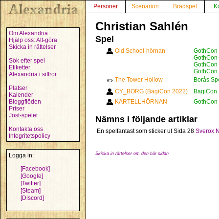
Personer
Scenarion
Brädspel
K
Christian Sahlén
Om Alexandria
Spel
Hjälp oss: Att-göra
Skicka in rättelser
Old School-hörnan
GothCon 
GothCon 
Sök efter spel
GothCon 
Etiketter
GothCon 
Alexandria i siffror
The Tower Hollow
Borås Sp
✏️
Platser
CY_BORG (BagiCon 2022)
BagiCon 
Kalender
Bloggflöden
KARTELLHÖRNAN
GothCon 
Priser
Jost-spelet
Nämns i följande artiklar
Kontakta oss
En spelfantast som sticker ut
Sida 28
Sverox N
Integritetspolicy
Skicka in rättelser om den här sidan
Logga in:
[Facebook]
[Google]
[Twitter]
[Steam]
[Discord]