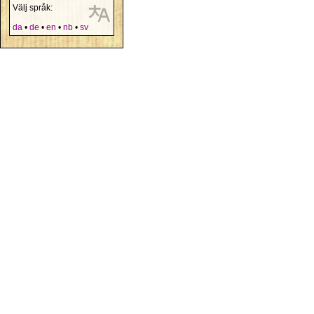
Välj språk:
da
•
de
•
en
•
nb
•
sv