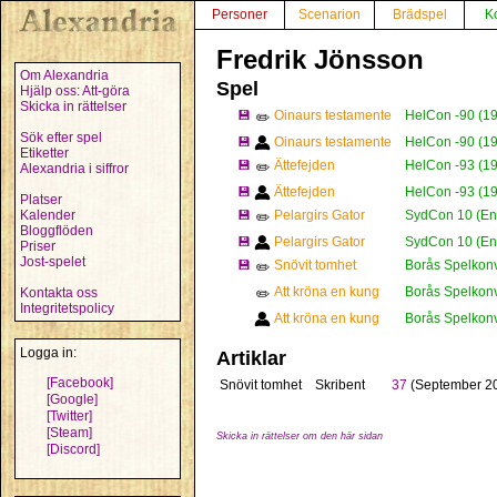
Personer
Scenarion
Brädspel
K
Fredrik Jönsson
Om Alexandria
Spel
Hjälp oss: Att-göra
Skicka in rättelser
💾
Oinaurs testamente
HelCon -90 (1
✏️
Sök efter spel
💾
Oinaurs testamente
HelCon -90 (1
Etiketter
💾
Ättefejden
HelCon -93 (1
✏️
Alexandria i siffror
💾
Ättefejden
HelCon -93 (1
Platser
Kalender
💾
Pelargirs Gator
SydCon 10 (En
✏️
Bloggflöden
💾
Pelargirs Gator
SydCon 10 (En
Priser
Jost-spelet
💾
Snövit tomhet
Borås Spelkonve
✏️
Att kröna en kung
Borås Spelkonv
Kontakta oss
✏️
Integritetspolicy
Att kröna en kung
Borås Spelkonv
Logga in:
Artiklar
[Facebook]
Snövit tomhet
Skribent
37
(September 2
[Google]
[Twitter]
[Steam]
Skicka in rättelser om den här sidan
[Discord]