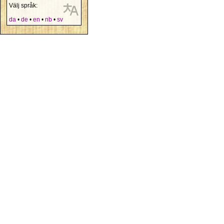
Välj språk:
da
•
de
•
en
•
nb
•
sv