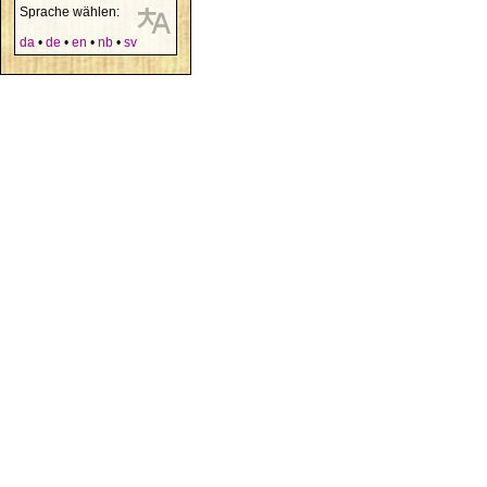
Sprache wählen:
da
•
de
•
en
•
nb
•
sv