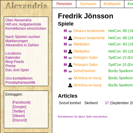
Personen
Szenarien
Brettspiele
Ko
Fredrik Jönsson
Über Alexandria
Spiele
Hilf uns: Aufgabenliste
Korrektionen einschicken
💾
Oinaurs testamente
HelCon -90 (1
✏️
Nach Spielen suchen
💾
Oinaurs testamente
HelCon -90 (1
Markierungen
💾
Ättefejden
HelCon -93 (1
✏️
Alexandria in Zahlen
💾
Ättefejden
HelCon -93 (1
Locations
Kalender
💾
Pelargirs Gator
SydCon 10 (En
✏️
Blog-Feeds
💾
Pelargirs Gator
SydCon 10 (En
Preise
Das Jost-Spiel
💾
Snövit tomhet
Borås Spelkonve
✏️
Att kröna en kung
Borås Spelkonv
Uns kontaktieren
✏️
Privatsphärepolitik
Att kröna en kung
Borås Spelkonv
Einloggen:
Articles
[Facebook]
Snövit tomhet
Skribent
37
(September 2
[Google]
[Twitter]
[Steam]
Korrektionen für diese Seite einschicken
[Discord]