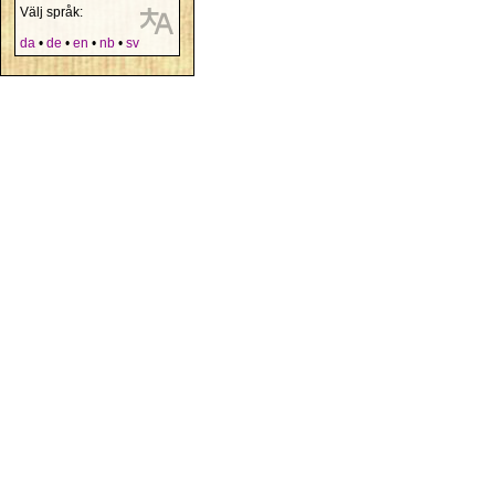
Välj språk:
da
•
de
•
en
•
nb
•
sv