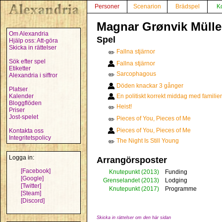
Personer
Scenarion
Brädspel
K
Magnar Grønvik Mülle
Om Alexandria
Spel
Hjälp oss: Att-göra
Skicka in rättelser
Fallna stjärnor
✏️
Sök efter spel
Fallna stjärnor
Etiketter
Sarcophagous
✏️
Alexandria i siffror
Döden knackar 3 gånger
Platser
Kalender
En politiskt korrekt middag med familie
Bloggflöden
Heist!
✏️
Priser
Jost-spelet
Pieces of You, Pieces of Me
✏️
Pieces of You, Pieces of Me
Kontakta oss
Integritetspolicy
The Night Is Still Young
✏️
Logga in:
Arrangörsposter
[Facebook]
Knutepunkt
(2013)
Funding
[Google]
Grenselandet
(2013)
Lodging
[Twitter]
Knutepunkt
(2017)
Programme
[Steam]
[Discord]
Skicka in rättelser om den här sidan