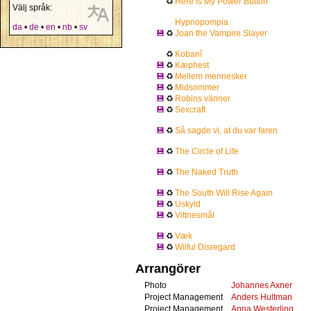
♻
Here Is My Power Button
Välj språk:
Hypnopompia
da
•
de
•
en
•
nb
•
sv
💾
♻
Joan the Vampire Slayer
♻
Kobanî
💾
♻
Kæphest
💾
♻
Mellem mennesker
💾
♻
Midsommer
💾
♻
Robins vänner
💾
♻
Sexcraft
💾
♻
Så sagde vi, at du var faren
💾
♻
The Circle of Life
💾
♻
The Naked Truth
💾
♻
The South Will Rise Again
💾
♻
Uskyld
💾
♻
Vittnesmål
💾
♻
Væk
💾
♻
Wilful Disregard
Arrangörer
Photo
Johannes Axner
Project Management
Anders Hultman
Project Management
Anna Westerling