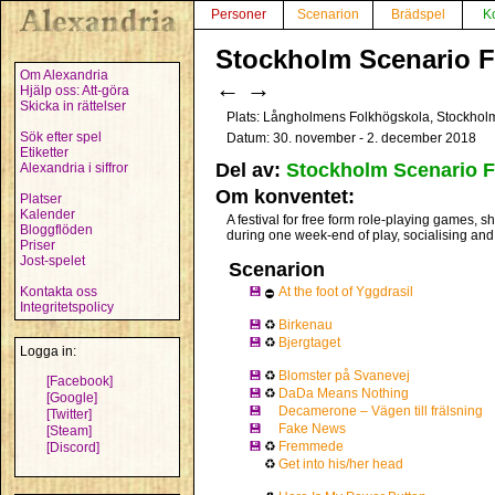
Personer
Scenarion
Brädspel
K
Stockholm Scenario Fe
Om Alexandria
←
→
Hjälp oss: Att-göra
Skicka in rättelser
Plats: Långholmens Folkhögskola, Stockhol
Sök efter spel
Datum: 30. november - 2. december 2018
Etiketter
Del av:
Stockholm Scenario F
Alexandria i siffror
Om konventet:
Platser
Kalender
A festival for free form role-playing games, sh
Bloggflöden
during one week-end of play, socialising and
Priser
Jost-spelet
Scenarion
Kontakta oss
💾
At the foot of Yggdrasil
⛔
Integritetspolicy
💾
♻
Birkenau
💾
♻
Bjergtaget
Logga in:
💾
♻
Blomster på Svanevej
[Facebook]
💾
♻
DaDa Means Nothing
[Google]
💾
Decamerone – Vägen till frälsning
[Twitter]
💾
Fake News
[Steam]
💾
♻
Fremmede
[Discord]
♻
Get into his/her head