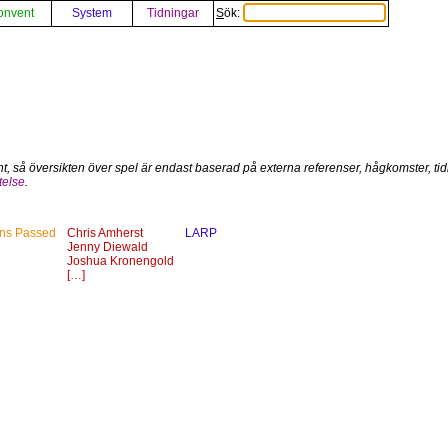
onvent
System
Tidningar
Sök:
nt, så översikten över spel är endast baserad på externa referenser, hågkomster, tidi
telse
.
ins Passed
Chris Amherst
LARP
Jenny Diewald
Joshua Kronengold
[…]