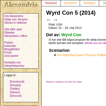
Personer
Scenarion
Brädspel
K
Wyrd Con 5 (2014)
Om Alexandria
←
→
Hjälp oss: Att-göra
Skicka in rättelser
Plats: USA
Datum: 22. - 26. maj 2014
Sök efter spel
Etiketter
Del av:
Wyrd Con
Alexandria i siffror
Vi har inte fått något program för detta konve
Platser
därför kanske inte komplett.
skicka oss en rät
Kalender
Bloggflöden
Scenarion
Priser
♻
The Night that Queen Princess Fluffyk
Jost-spelet
Kontakta oss
Integritetspolicy
Logga in:
[Facebook]
Skicka in rättelser om den här sidan
[Google]
[Twitter]
[Steam]
[Discord]