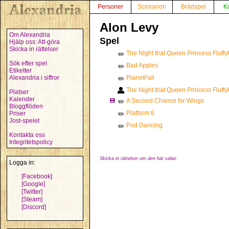
Personer
Scenarion
Brädspel
K
Alon Levy
Om Alexandria
Spel
Hjälp oss: Att-göra
Skicka in rättelser
The Night that Queen Princess Fluff
✏️
Sök efter spel
Bad Apples
✏️
Etiketter
Alexandria i siffror
PlanetFall
✏️
The Night that Queen Princess Fluff
Platser
Kalender
💾
A Second Chance for Wings
✏️
Bloggflöden
Platform 6
Priser
✏️
Jost-spelet
Pod Dancing
✏️
Kontakta oss
Integritetspolicy
Skicka in rättelser om den här sidan
Logga in:
[Facebook]
[Google]
[Twitter]
[Steam]
[Discord]