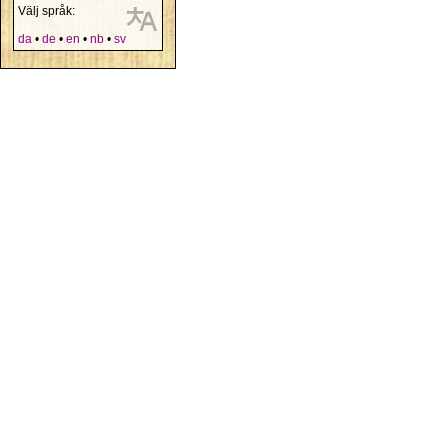
Välj språk:
da
•
de
•
en
•
nb
•
sv