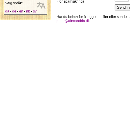
(for spamsikring)
Velg språk:
da
•
de
•
en
•
nb
•
sv
Har du behov for å legge inn filer eller sende
peter@alexandria.dk