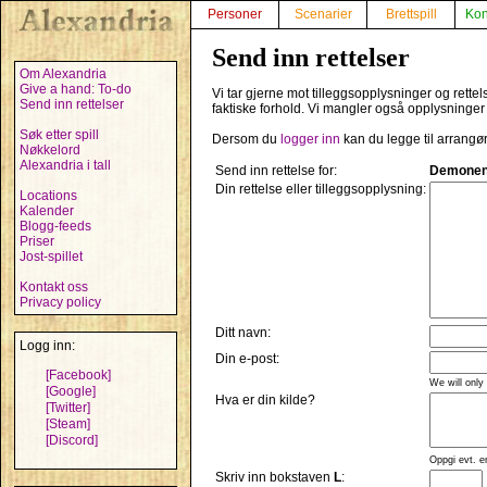
Personer
Scenarier
Brettspill
Kon
Send inn rettelser
Om Alexandria
Give a hand: To-do
Vi tar gjerne mot tilleggsopplysninger og rette
Send inn rettelser
faktiske forhold. Vi mangler også opplysninger
Søk etter spill
Dersom du
logger inn
kan du legge til arrangø
Nøkkelord
Alexandria i tall
Send inn rettelse for:
Demonen
Din rettelse eller tilleggsopplysning:
Locations
Kalender
Blogg-feeds
Priser
Jost-spillet
Kontakt oss
Privacy policy
Ditt navn:
Logg inn:
Din e-post:
[Facebook]
We will only
[Google]
Hva er din kilde?
[Twitter]
[Steam]
[Discord]
Oppgi evt. e
Skriv inn bokstaven
L
: