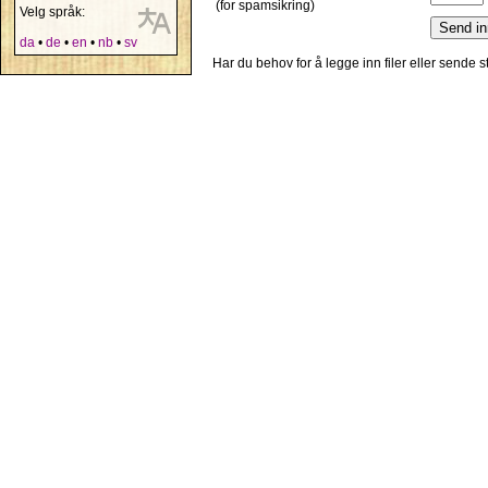
(for spamsikring)
Velg språk:
da
•
de
•
en
•
nb
•
sv
Har du behov for å legge inn filer eller sende