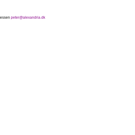
dressen
peter@alexandria.dk