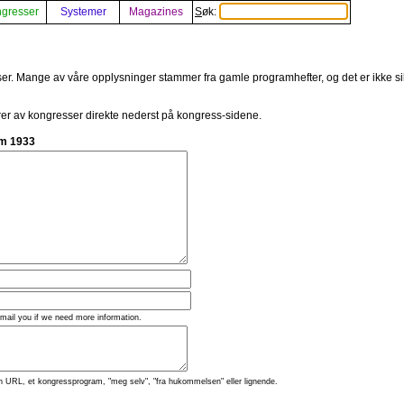
gresser
Systemer
Magazines
Søk:
elser. Mange av våre opplysninger stammer fra gamle programhefter, og det er ikke s
rer av kongresser direkte nederst på kongress-sidene.
m 1933
 mail you if we need more information.
n URL, et kongressprogram, "meg selv", "fra hukommelsen" eller lignende.