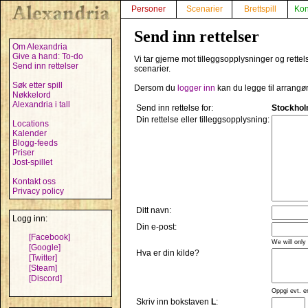
Personer
Scenarier
Brettspill
Kon
Send inn rettelser
Om Alexandria
Give a hand: To-do
Vi tar gjerne mot tilleggsopplysninger og rett
Send inn rettelser
scenarier.
Søk etter spill
Dersom du
logger inn
kan du legge til arrangø
Nøkkelord
Alexandria i tall
Send inn rettelse for:
Stockhol
Din rettelse eller tilleggsopplysning:
Locations
Kalender
Blogg-feeds
Priser
Jost-spillet
Kontakt oss
Privacy policy
Ditt navn:
Logg inn:
Din e-post:
[Facebook]
We will only
[Google]
Hva er din kilde?
[Twitter]
[Steam]
[Discord]
Oppgi evt. e
Skriv inn bokstaven
L
: