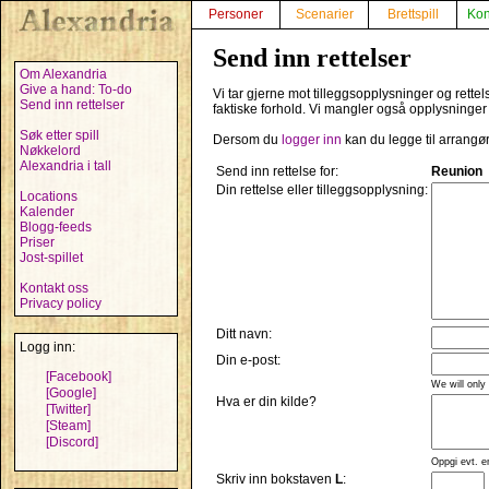
Personer
Scenarier
Brettspill
Kon
Send inn rettelser
Om Alexandria
Give a hand: To-do
Vi tar gjerne mot tilleggsopplysninger og rette
Send inn rettelser
faktiske forhold. Vi mangler også opplysninger
Søk etter spill
Dersom du
logger inn
kan du legge til arrangø
Nøkkelord
Alexandria i tall
Send inn rettelse for:
Reunion
Din rettelse eller tilleggsopplysning:
Locations
Kalender
Blogg-feeds
Priser
Jost-spillet
Kontakt oss
Privacy policy
Ditt navn:
Logg inn:
Din e-post:
[Facebook]
We will only
[Google]
Hva er din kilde?
[Twitter]
[Steam]
[Discord]
Oppgi evt. e
Skriv inn bokstaven
L
: