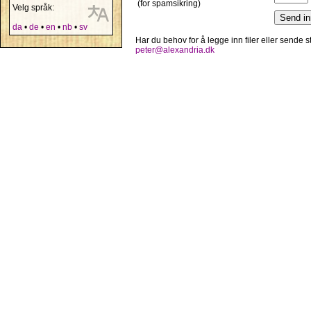
(for spamsikring)
Velg språk:
da
•
de
•
en
•
nb
•
sv
Har du behov for å legge inn filer eller sende
peter@alexandria.dk