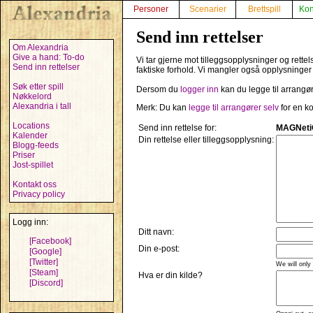
Personer
Scenarier
Brettspill
Kon
Send inn rettelser
Om Alexandria
Give a hand: To-do
Vi tar gjerne mot tilleggsopplysninger og rette
Send inn rettelser
faktiske forhold. Vi mangler også opplysninger
Søk etter spill
Dersom du
logger inn
kan du legge til arrangø
Nøkkelord
Alexandria i tall
Merk: Du kan
legge til arrangører selv
for en ko
Locations
Send inn rettelse for:
MAGNetiC
Kalender
Din rettelse eller tilleggsopplysning:
Blogg-feeds
Priser
Jost-spillet
Kontakt oss
Privacy policy
Logg inn:
Ditt navn:
[Facebook]
Din e-post:
[Google]
[Twitter]
We will only
[Steam]
Hva er din kilde?
[Discord]