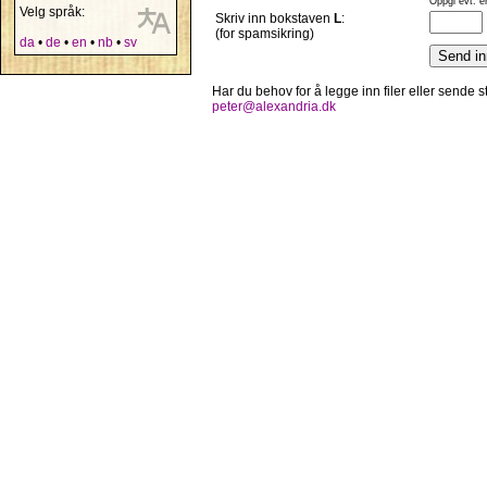
Oppgi evt. e
Velg språk:
Skriv inn bokstaven
L
:
(for spamsikring)
da
•
de
•
en
•
nb
•
sv
Har du behov for å legge inn filer eller sende
peter@alexandria.dk