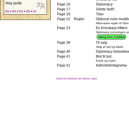
Velg språk:
Page 16
Diplomacy
Page 17
Sidste Nyt!!!
da
•
de
•
en
•
nb
•
sv
Page 18
Titan
Page 22
Regler
Optional rules modific
Alternative regler til Titan
Page 23
En Knivskarp Affære
Diplomacy turneringen p
Viking-Con 3 (1984)
Page 39
Til salg
Salg af spil og blade
Page 40
Diplomacy forkortels
Page 41
Blot til lyst
Kryds og tværs
Page 41
Indholdsfortegnelse
Send inn rettelser om denne siden