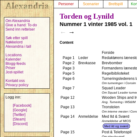
Personer
Scenarier
Brettspill
Kon
Torden og Lynild
Om Alexandria
Nummer 1 vinter 1985 vol. 1
Give a hand: To-do
Send inn rettelser
←
→
Søk etter spill
Nøkkelord
Content
Alexandria i tall
Forside
Locations
Page 1
Leder
Redaktørens lænesto
Kalender
Page 2
Brevkasse
Brevbomber
Blogg-feeds
Priser
Page 3
Formandens lænesto
Jost-spillet
Page 5
Regelbiblioteket
Page 6
Turneringslederens 
Kontakt oss
Om turneringer i Consim
Privacy policy
Page 7
Squad Leader
Om Squad Leader turne
Logg inn:
Page 12
Wooden Ships and Ir
Ang. Turnering i WS&IM
[Facebook]
Page 13
Tronstolen
[Google]
Om interne mester i Con
[Twitter]
Page 14
Anmeldelse
Med Ild & Sværd
[Steam]
Anmeldelse af MIOS
[Discord]
Med ild og sværd
Page 15
Post & Telefonspil
Om play-by-mail