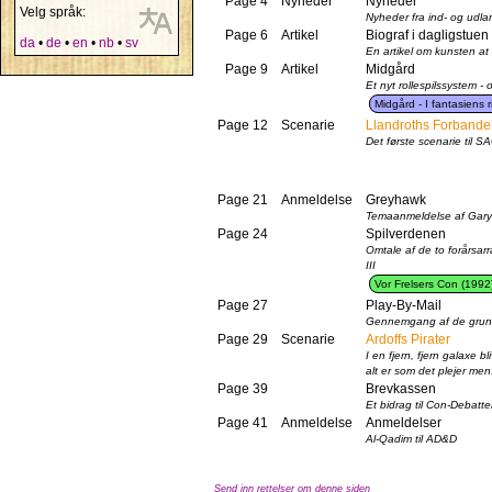
Page 4
Nyheder
Nyheder
Velg språk:
Nyheder fra ind- og udla
Page 6
Artikel
Biograf i dagligstuen
da
•
de
•
en
•
nb
•
sv
En artikel om kunsten at b
Page 9
Artikel
Midgård
Et nyt rollespilssystem 
Midgård - I fantasiens r
Page 12
Scenarie
Llandroths Forbande
Det første scenarie til 
Page 21
Anmeldelse
Greyhawk
Temaanmeldelse af Gary
Page 24
Spilverdenen
Omtale af de to forårsar
III
Vor Frelsers Con (1992
Page 27
Play-By-Mail
Gennemgang af de grun
Page 29
Scenarie
Ardoffs Pirater
I en fjern, fjern galaxe
alt er som det plejer men.
Page 39
Brevkassen
Et bidrag til Con-Debatt
Page 41
Anmeldelse
Anmeldelser
Al-Qadim til AD&D
Send inn rettelser om denne siden