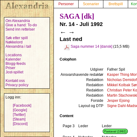
Personer
Scenarier
Brettspill
Kon
SAGA [dk]
Om Alexandria
Nr. 14 - Juli 1992
Give a hand: To-do
Send inn rettelser
←
→
Søk etter spill
Last ned
Nøkkelord
Alexandria i tall
Saga nummer 14 [dansk]
(15,5 MB)
Locations
Colophon
Kalender
Blogg-feeds
Priser
Udgiver
Fafner Spil
Jost-spillet
Ansvarshavende redaktør
Kasper Thing Mor
Redaktion
Nicholas Demidof
Kontakt oss
Redaktion
Mikkel Kolbak Sø
Privacy policy
Redaktion
Christian Peter 
Redaktion
Martin Stachowski
Logg inn:
Forside
Jesper Ejsing
[Facebook]
Layout og DTP
Signe Dahl-Mads
[Google]
[Twitter]
Content
[Steam]
[Discord]
Page 3
Leder
Leder
Fastaval (1992)