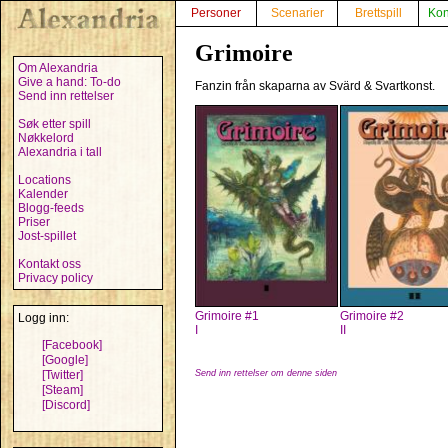
Personer
Scenarier
Brettspill
Kon
Grimoire
Om Alexandria
Give a hand: To-do
Fanzin från skaparna av Svärd & Svartkonst.
Send inn rettelser
Søk etter spill
Nøkkelord
Alexandria i tall
Locations
Kalender
Blogg-feeds
Priser
Jost-spillet
Kontakt oss
Privacy policy
Grimoire #1
Grimoire #2
Logg inn:
I
II
[Facebook]
[Google]
[Twitter]
Send inn rettelser om denne siden
[Steam]
[Discord]