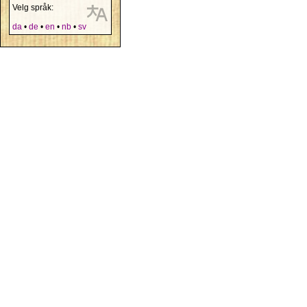
Velg språk:
da
•
de
•
en
•
nb
•
sv