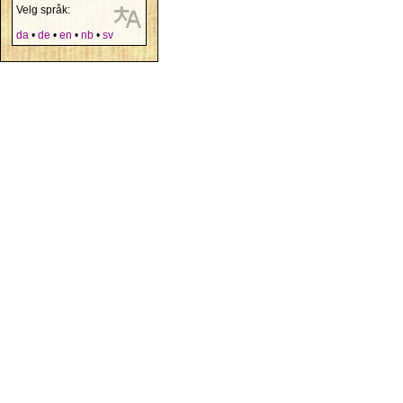
Velg språk:
da
•
de
•
en
•
nb
•
sv