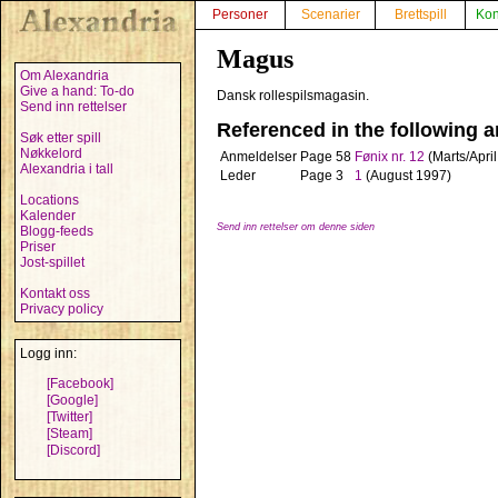
Personer
Scenarier
Brettspill
Kon
Magus
Om Alexandria
Give a hand: To-do
Dansk rollespilsmagasin.
Send inn rettelser
Referenced in the following ar
Søk etter spill
Nøkkelord
Anmeldelser
Page 58
Fønix nr. 12
(Marts/Apri
Alexandria i tall
Leder
Page 3
1
(August 1997)
Locations
Kalender
Send inn rettelser om denne siden
Blogg-feeds
Priser
Jost-spillet
Kontakt oss
Privacy policy
Logg inn:
[Facebook]
[Google]
[Twitter]
[Steam]
[Discord]