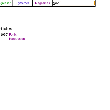
gresser
Systemer
Magazines
Søk:
ticles
l 1996)
Fønix
Hareposten