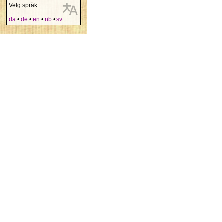
Velg språk:
da
•
de
•
en
•
nb
•
sv