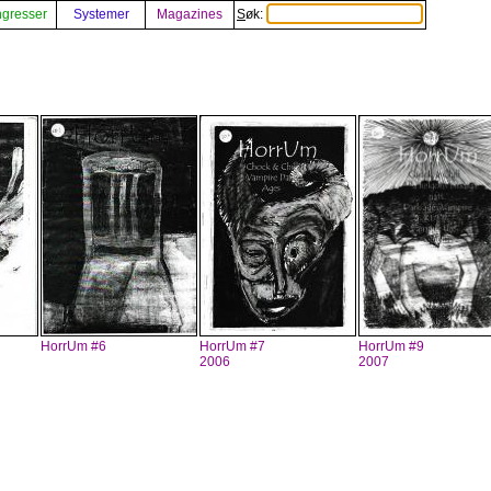
gresser
Systemer
Magazines
Søk:
HorrUm #6
HorrUm #7
HorrUm #9
2006
2007