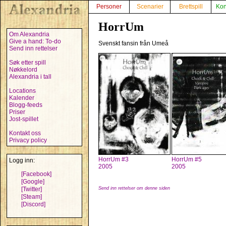
Personer
Scenarier
Brettspill
Kon
HorrUm
Om Alexandria
Give a hand: To-do
Svenskt fansin från Umeå
Send inn rettelser
Søk etter spill
Nøkkelord
Alexandria i tall
Locations
Kalender
Blogg-feeds
Priser
Jost-spillet
Kontakt oss
Privacy policy
HorrUm #3
HorrUm #5
Logg inn:
2005
2005
[Facebook]
[Google]
[Twitter]
Send inn rettelser om denne siden
[Steam]
[Discord]