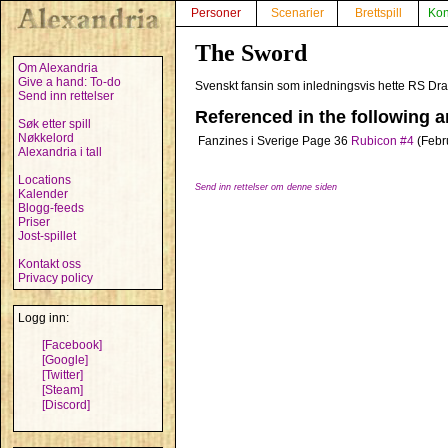
Personer
Scenarier
Brettspill
Kon
The Sword
Om Alexandria
Give a hand: To-do
Svenskt fansin som inledningsvis hette RS Dra
Send inn rettelser
Referenced in the following ar
Søk etter spill
Nøkkelord
Fanzines i Sverige
Page 36
Rubicon #4
(Febr
Alexandria i tall
Locations
Send inn rettelser om denne siden
Kalender
Blogg-feeds
Priser
Jost-spillet
Kontakt oss
Privacy policy
Logg inn:
[Facebook]
[Google]
[Twitter]
[Steam]
[Discord]