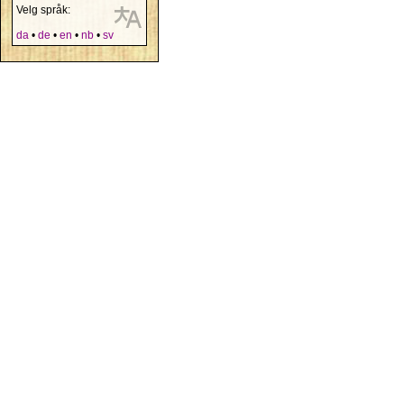
Velg språk:
da
•
de
•
en
•
nb
•
sv