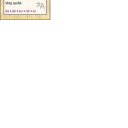
Velg språk:
da
•
de
•
en
•
nb
•
sv