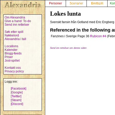
Personer
Scenarier
Brettspill
Kon
Lokes lunta
Om Alexandria
Give a hand: To-do
Svenskt fansin från Gotland med Eric Engberg 
Send inn rettelser
Referenced in the following ar
Søk etter spill
Nøkkelord
Fanzines i Sverige
Page 36
Rubicon #4
(Febr
Alexandria i tall
Locations
Send inn rettelser om denne siden
Kalender
Blogg-feeds
Priser
Jost-spillet
Kontakt oss
Privacy policy
Logg inn:
[Facebook]
[Google]
[Twitter]
[Steam]
[Discord]