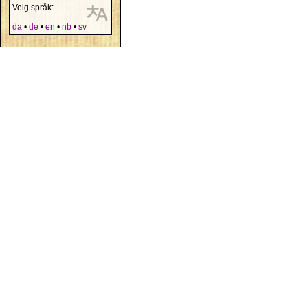
Velg språk:
da
•
de
•
en
•
nb
•
sv