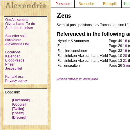
Personer
Scenarier
Brettspill
Kon
Zeus
Om Alexandria
Give a hand: To-do
Svenskt postspelsfansin av Tomas Larsson i 
Send inn rettelser
Referenced in the following ar
Søk etter spill
Nøkkelord
Nyheter & Annonser
Page 49
18
(
Alexandria i tall
Zeus
Page 29
19
(
Fansinrecensioner
Page 33
19
(
Locations
Fansintoken Åke och hans värld
Page 10
20
(
Kalender
Blogg-feeds
Fansintoken Åke och hans värld
Page 13
21
(
Priser
Fanzinspalten
Page 26
Sver
Jost-spillet
Kontakt oss
Send inn rettelser om denne siden
Privacy policy
Logg inn:
[Facebook]
[Google]
[Twitter]
[Steam]
[Discord]