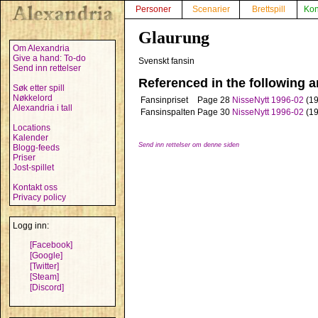
Personer
Scenarier
Brettspill
Kon
Glaurung
Om Alexandria
Give a hand: To-do
Svenskt fansin
Send inn rettelser
Referenced in the following ar
Søk etter spill
Nøkkelord
Fansinpriset
Page 28
NisseNytt 1996-02
(19
Alexandria i tall
Fansinspalten
Page 30
NisseNytt 1996-02
(19
Locations
Kalender
Send inn rettelser om denne siden
Blogg-feeds
Priser
Jost-spillet
Kontakt oss
Privacy policy
Logg inn:
[Facebook]
[Google]
[Twitter]
[Steam]
[Discord]