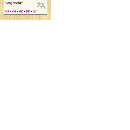
Velg språk:
da
•
de
•
en
•
nb
•
sv