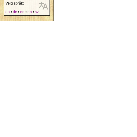
Velg språk:
da
•
de
•
en
•
nb
•
sv