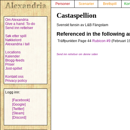
Personer
Scenarier
Brettspill
Kon
Castaspellion
Om Alexandria
Give a hand: To-do
Svenskt fansin av L&B Fängstam
Send inn rettelser
Referenced in the following ar
Søk etter spill
Nøkkelord
Träffpunkten
Page 44
Rubicon #9
(Februari 1
Alexandria i tall
Locations
Send inn rettelser om denne siden
Kalender
Blogg-feeds
Priser
Jost-spillet
Kontakt oss
Privacy policy
Logg inn:
[Facebook]
[Google]
[Twitter]
[Steam]
[Discord]