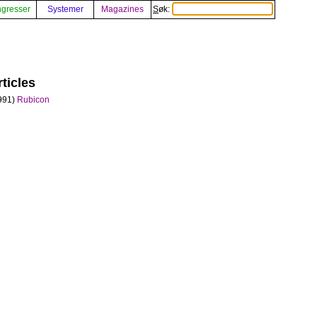
gresser
Systemer
Magazines
Søk:
ticles
991)
Rubicon