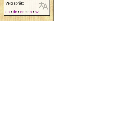
Velg språk:
da
•
de
•
en
•
nb
•
sv