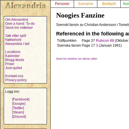
Personer
Scenarier
Brettspill
Kon
Noogies Fanzine
Om Alexandria
Give a hand: To-do
Svenskt fansin av Christian Andersson i Tomeli
Send inn rettelser
Referenced in the following ar
Søk etter spill
Nøkkelord
Träffpunkten
Page 37
Rubicon #8
(Oktober
Alexandria i tall
Svenska fansin
Page 17
3
(Januari 1991)
Locations
Kalender
Send inn rettelser om denne siden
Blogg-feeds
Priser
Jost-spillet
Kontakt oss
Privacy policy
Logg inn:
[Facebook]
[Google]
[Twitter]
[Steam]
[Discord]