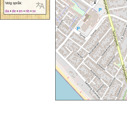
Velg språk:
da
•
de
•
en
•
nb
•
sv