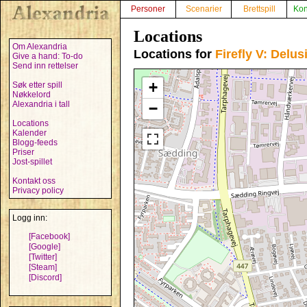
Personer
Scenarier
Brettspill
Kon
Locations
Om Alexandria
Locations for
Firefly V: Delu
Give a hand: To-do
Send inn rettelser
+
Søk etter spill
Nøkkelord
Alexandria i tall
−
Locations
Kalender
Blogg-feeds
Priser
Jost-spillet
Kontakt oss
Privacy policy
Logg inn:
[Facebook]
[Google]
[Twitter]
[Steam]
[Discord]