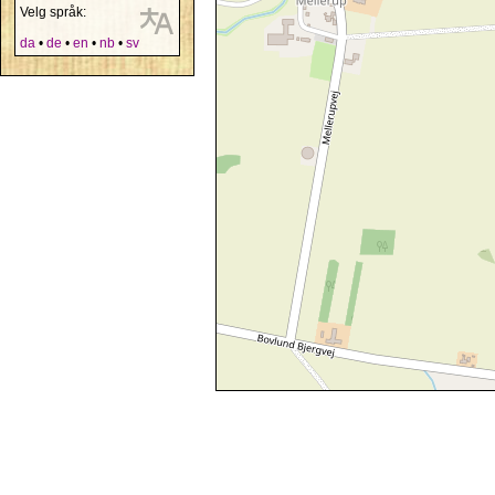
Velg språk:
da
•
de
•
en
•
nb
•
sv