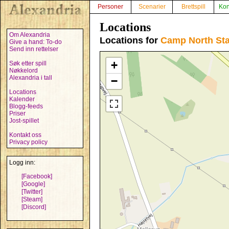
Personer
Scenarier
Brettspill
Kon
Locations
Om Alexandria
Locations for
Camp North Sta
Give a hand: To-do
Send inn rettelser
+
Søk etter spill
Nøkkelord
Alexandria i tall
−
Locations
Kalender
Blogg-feeds
Priser
Jost-spillet
Kontakt oss
Privacy policy
Logg inn:
[Facebook]
[Google]
[Twitter]
[Steam]
[Discord]