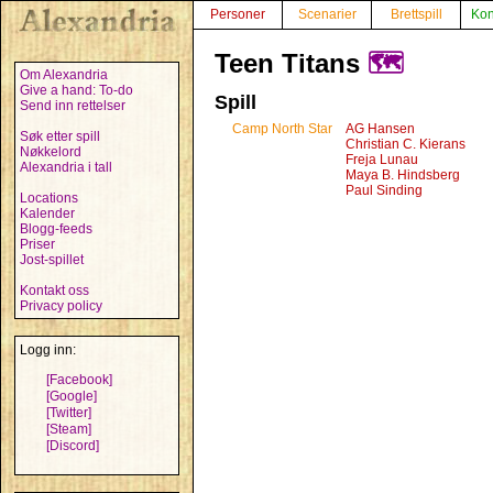
Personer
Scenarier
Brettspill
Kon
Teen Titans
🗺️
Om Alexandria
Give a hand: To-do
Spill
Send inn rettelser
Camp North Star
AG Hansen
Søk etter spill
Christian C. Kierans
Nøkkelord
Freja Lunau
Alexandria i tall
Maya B. Hindsberg
Paul Sinding
Locations
Kalender
Blogg-feeds
Priser
Jost-spillet
Kontakt oss
Privacy policy
Logg inn:
[Facebook]
[Google]
[Twitter]
[Steam]
[Discord]