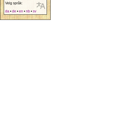
Velg språk:
da
•
de
•
en
•
nb
•
sv