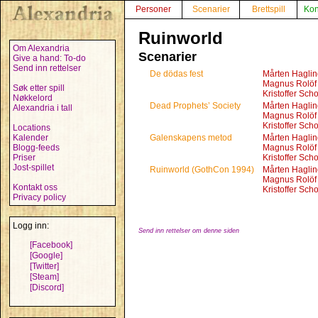
Personer
Scenarier
Brettspill
Kon
Ruinworld
Om Alexandria
Scenarier
Give a hand: To-do
Send inn rettelser
De dödas fest
Mårten Haglin
Magnus Rolöf
Søk etter spill
Kristoffer Scho
Nøkkelord
Dead Prophets’ Society
Mårten Haglin
Alexandria i tall
Magnus Rolöf
Kristoffer Scho
Locations
Kalender
Galenskapens metod
Mårten Haglin
Blogg-feeds
Magnus Rolöf
Priser
Kristoffer Scho
Jost-spillet
Ruinworld (GothCon 1994)
Mårten Haglin
Magnus Rolöf
Kontakt oss
Kristoffer Scho
Privacy policy
Logg inn:
Send inn rettelser om denne siden
[Facebook]
[Google]
[Twitter]
[Steam]
[Discord]