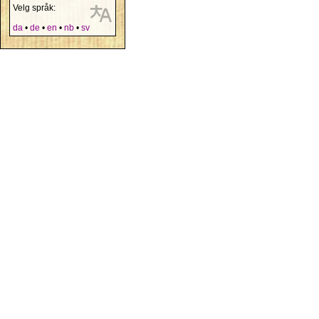
Velg språk:
da
•
de
•
en
•
nb
•
sv