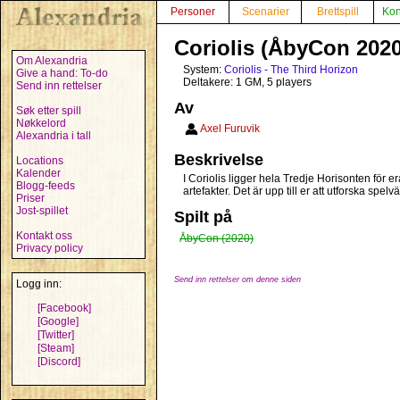
Personer
Scenarier
Brettspill
Kon
Coriolis (ÅbyCon 2020
Om Alexandria
System:
Coriolis - The Third Horizon
Give a hand: To-do
Deltakere: 1 GM, 5 players
Send inn rettelser
Av
Søk etter spill
Nøkkelord
Axel Furuvik
Alexandria i tall
Beskrivelse
Locations
Kalender
I Coriolis ligger hela Tredje Horisonten för 
Blogg-feeds
artefakter. Det är upp till er att utforska sp
Priser
Jost-spillet
Spilt på
Kontakt oss
ÅbyCon (2020)
Privacy policy
Send inn rettelser om denne siden
Logg inn:
[Facebook]
[Google]
[Twitter]
[Steam]
[Discord]