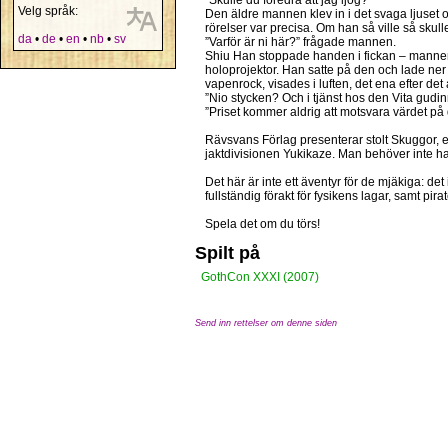
”Skulle du föredra att jag ljög?”
Velg språk:
Den äldre mannen klev in i det svaga ljuset 
rörelser var precisa. Om han så ville så skul
da
•
de
•
en
•
nb
•
sv
”Varför är ni här?” frågade mannen.
Shiu Han stoppade handen i fickan – mannen 
holoprojektor. Han satte på den och lade ner
vapenrock, visades i luften, det ena efter det
”Nio stycken? Och i tjänst hos den Vita gudinn
”Priset kommer aldrig att motsvara värdet på 
Rävsvans Förlag presenterar stolt Skuggor, et
jaktdivisionen Yukikaze. Man behöver inte ha 
Det här är inte ett äventyr för de mjäkiga: d
fullständig förakt för fysikens lagar, samt pira
Spela det om du törs!
Spilt på
GothCon XXXI (2007)
Send inn rettelser om denne siden