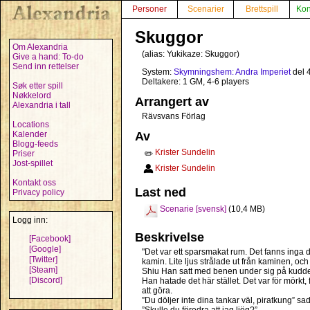
Personer
Scenarier
Brettspill
Kon
Skuggor
Om Alexandria
(alias:
Yukikaze: Skuggor
)
Give a hand: To-do
Send inn rettelser
System:
Skymningshem: Andra Imperiet
del 
Deltakere: 1 GM, 4-6 players
Søk etter spill
Nøkkelord
Arrangert av
Alexandria i tall
Rävsvans Förlag
Locations
Kalender
Av
Blogg-feeds
Krister Sundelin
Priser
✏️
Jost-spillet
Krister Sundelin
Kontakt oss
Last ned
Privacy policy
Scenarie [svensk]
(10,4 MB)
Logg inn:
Beskrivelse
[Facebook]
[Google]
"Det var ett sparsmakat rum. Det fanns ing
[Twitter]
kamin. Lite ljus strålade ut från kaminen, oc
[Steam]
Shiu Han satt med benen under sig på kudde
[Discord]
Han hatade det här stället. Det var för mörkt, 
att göra.
”Du döljer inte dina tankar väl, piratkung” s