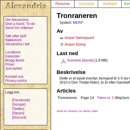
Personer
Scenarier
Brettspill
Kon
Tronraneren
Om Alexandria
System:
MERP
Give a hand: To-do
Send inn rettelser
Av
Søk etter spill
Jesper Nørregaard
✏️
Nøkkelord
Alexandria i tall
🎨
Jesper Ejsing
Locations
Last ned
Kalender
Blogg-feeds
Scenarie [dansk]
(1,9 MB)
Priser
Jost-spillet
Beskrivelse
Kontakt oss
Dette er et episk eventyr, beregnet til 3-5 la
Privacy policy
3010 (i Den Tredje Alder), to år efter Gandalf
Articles
Logg inn:
Tronraneren
Page 14
Fønix nr. 2
(Maj/Juni
[Facebook]
[Google]
[Twitter]
Send inn rettelser om denne siden
[Steam]
[Discord]