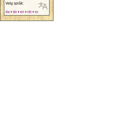
Velg språk:
da
•
de
•
en
•
nb
•
sv