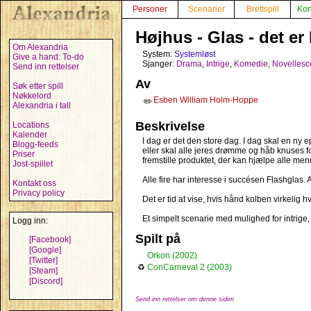
Personer
Scenarier
Brettspill
Kon
Højhus - Glas - det er 
Om Alexandria
System:
Systemløst
Give a hand: To-do
Sjanger:
Drama
,
Intrige
,
Komedie
,
Novellesc
Send inn rettelser
Av
Søk etter spill
Nøkkelord
Esben William Holm-Hoppe
✏️
Alexandria i tall
Beskrivelse
Locations
Kalender
I dag er det den store dag. I dag skal en ny 
Blogg-feeds
eller skal alle jeres drømme og håb knuses fo
Priser
fremstille produktet, der kan hjælpe alle men
Jost-spillet
Alle fire har interesse i succésen Flashglas. A
Kontakt oss
Privacy policy
Det er tid at vise, hvis hånd kolben virkelig hvi
Et simpelt scenarie med mulighed for intrige, 
Logg inn:
Spilt på
[Facebook]
[Google]
Orkon (2002)
[Twitter]
♻
ConCarneval 2 (2003)
[Steam]
[Discord]
Send inn rettelser om denne siden