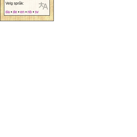
Velg språk:
da
•
de
•
en
•
nb
•
sv