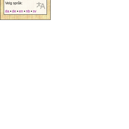
Velg språk:
da
•
de
•
en
•
nb
•
sv