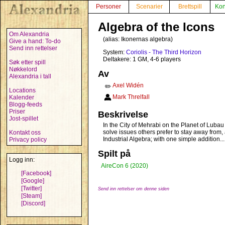
Personer
Scenarier
Brettspill
Kon
Algebra of the Icons
Om Alexandria
(alias:
Ikonernas algebra
)
Give a hand: To-do
Send inn rettelser
System:
Coriolis - The Third Horizon
Deltakere: 1 GM, 4-6 players
Søk etter spill
Nøkkelord
Av
Alexandria i tall
Axel Widén
✏️
Locations
Mark Threlfall
Kalender
Blogg-feeds
Priser
Beskrivelse
Jost-spillet
In the City of Mehrabi on the Planet of Lubau
solve issues others prefer to stay away from,
Kontakt oss
Industrial Algebra; with one simple addition..
Privacy policy
Spilt på
Logg inn:
AireCon 6 (2020)
[Facebook]
[Google]
[Twitter]
Send inn rettelser om denne siden
[Steam]
[Discord]