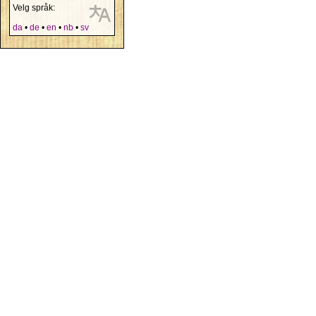
Velg språk:
da
•
de
•
en
•
nb
•
sv