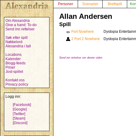
Personer
Scenarier
Brettspill
Kon
Allan Andersen
Om Alexandria
Spill
Give a hand: To-do
Send inn rettelser
Fort Nowhere
Dystopia Entertain
✏️
Søk etter spill
2 Fort 2 Nowhere
Dystopia Entertain
Nøkkelord
Alexandria i tall
Locations
Send inn rettelser om denne siden
Kalender
Blogg-feeds
Priser
Jost-spillet
Kontakt oss
Privacy policy
Logg inn:
[Facebook]
[Google]
[Twitter]
[Steam]
[Discord]