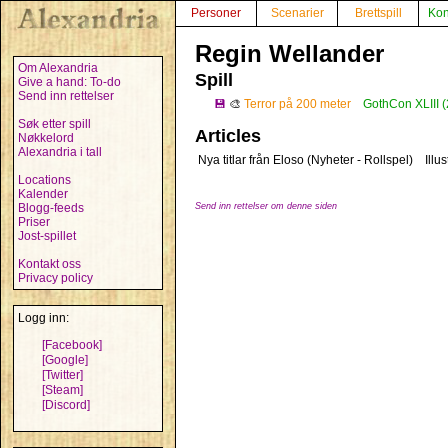
Personer
Scenarier
Brettspill
Kon
Regin Wellander
Om Alexandria
Spill
Give a hand: To-do
Send inn rettelser
💾
🎨
Terror på 200 meter
GothCon XLIII 
Søk etter spill
Articles
Nøkkelord
Alexandria i tall
Nya titlar från Eloso (Nyheter - Rollspel)
Illus
Locations
Kalender
Blogg-feeds
Send inn rettelser om denne siden
Priser
Jost-spillet
Kontakt oss
Privacy policy
Logg inn:
[Facebook]
[Google]
[Twitter]
[Steam]
[Discord]