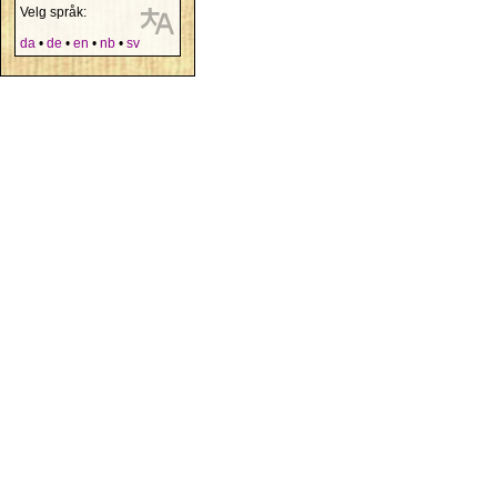
Velg språk:
da
•
de
•
en
•
nb
•
sv