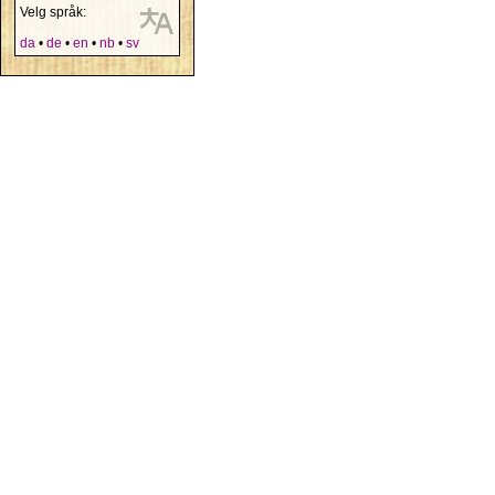
Velg språk:
da
•
de
•
en
•
nb
•
sv