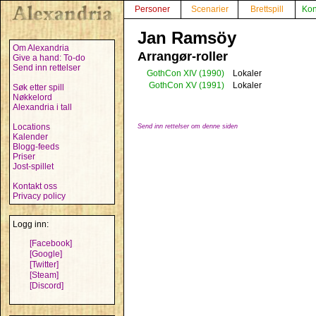
Personer
Scenarier
Brettspill
Kon
Jan Ramsöy
Om Alexandria
Arrangør-roller
Give a hand: To-do
Send inn rettelser
GothCon XIV
(1990)
Lokaler
GothCon XV
(1991)
Lokaler
Søk etter spill
Nøkkelord
Alexandria i tall
Locations
Send inn rettelser om denne siden
Kalender
Blogg-feeds
Priser
Jost-spillet
Kontakt oss
Privacy policy
Logg inn:
[Facebook]
[Google]
[Twitter]
[Steam]
[Discord]