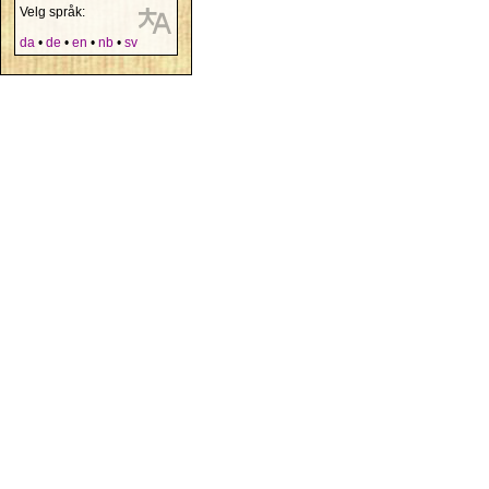
Velg språk:
da
•
de
•
en
•
nb
•
sv