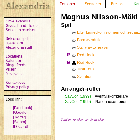
Personer
Scenarier
Brettspill
Kon
Magnus Nilsson-Mäki
Om Alexandria
Spill
Give a hand: To-do
Send inn rettelser
Efter lugnet kom stormen och sedan...
✏️
Søk etter spill
Barn av vår tid
✏️
Nøkkelord
Alexandria i tall
Stairway to heaven
✏️
💾
Red Hook
✏️
Locations
Kalender
💾
Red Hook
Blogg-feeds
Tilsit 1807
Priser
✏️
Jost-spillet
Sveaborg
✏️
Kontakt oss
Privacy policy
Arrangør-roller
SävCon
(1999)
Äventyrskorrigerare
Logg inn:
SävCon
(1999)
Planeringsgruppen
[Facebook]
[Google]
[Twitter]
Send inn rettelser om denne siden
[Steam]
[Discord]