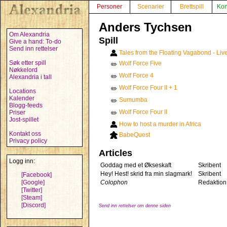
Personer
Scenarier
Brettspill
Kon
Anders Tychsen
Om Alexandria
Spill
Give a hand: To-do
Send inn rettelser
Tales from the Floating Vagabond - Liv
Søk etter spill
Wolf Force Five
✏️
Nøkkelord
Wolf Force 4
✏️
Alexandria i tall
Wolf Force Four II + 1
✏️
Locations
Kalender
Sumumba
✏️
Blogg-feeds
Wolf Force Four II
Priser
✏️
Jost-spillet
How to host a murder in Africa
Kontakt oss
BabeQuest
Privacy policy
Articles
Logg inn:
Goddag med et Økseskaft
Skribent
Hey! Hest! skrid fra min slagmark!
Skribent
[Facebook]
[Google]
Colophon
Redaktion
[Twitter]
[Steam]
[Discord]
Send inn rettelser om denne siden