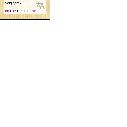
Velg språk:
da
•
de
•
en
•
nb
•
sv