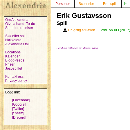
Personer
Scenarier
Brettspill
Kon
Erik Gustavsson
Om Alexandria
Spill
Give a hand: To-do
Send inn rettelser
En giftig situation
GothCon XLI (2017
Søk etter spill
Nøkkelord
Alexandria i tall
Send inn rettelser om denne siden
Locations
Kalender
Blogg-feeds
Priser
Jost-spillet
Kontakt oss
Privacy policy
Logg inn:
[Facebook]
[Google]
[Twitter]
[Steam]
[Discord]