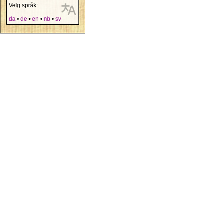
Velg språk:
da
•
de
•
en
•
nb
•
sv