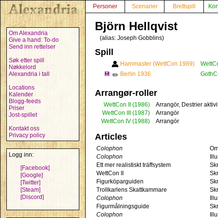
Personer
Scenarier
Brettspill
Kon
Björn Hellqvist
Om Alexandria
(alias:
Joseph Gobblins
)
Give a hand: To-do
Send inn rettelser
Spill
Søk etter spill
Harnmaster (WettCon 1989)
WettC
Nøkkelord
Alexandria i tall
💾
Berlin 1936
GothCo
✏️
Locations
Arrangør-roller
Kalender
Blogg-feeds
WettCon II
(1986)
Arrangör, Destrier aktivi
Priser
WettCon III
(1987)
Arrangör
Jost-spillet
WettCon IV
(1988)
Arrangör
Kontakt oss
Privacy policy
Articles
Colophon
Om
Logg inn:
Colophon
Ill
Ett mer realistiskt träffsystem
Skr
[Facebook]
WettCon II
Skr
[Google]
Figurköparguiden
Skr
[Twitter]
[Steam]
Trollkarlens Skattkammare
Skr
[Discord]
Colophon
Ill
Figurmålningsguide
Skr
Colophon
Ill