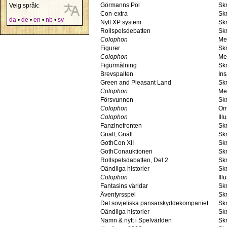
Görmanns Pöl
Skr
Velg språk:
Con-extra
Skr
da
•
de
•
en
•
nb
•
sv
Nytt XP system
Skr
Rollspelsdebatten
Skr
Colophon
Me
Figurer
Skr
Colophon
Me
Figurmålning
Skr
Brevspalten
In
Green and Pleasant Land
Skr
Colophon
Me
Försvunnen
Skr
Colophon
Om
Colophon
Ill
Fanzinefronten
Skr
Gnäll, Gnäll
Skr
GothCon XII
Skr
GothConauktionen
Skr
Rollspelsdabatten, Del 2
Skr
Oändliga historier
Skr
Colophon
Ill
Fantasins världar
Skr
Äventyrsspel
Skr
Det sovjetiska pansarskyddekompaniet
Skr
Oändliga historier
Skr
Namn & nytt i Spelvärlden
Skr