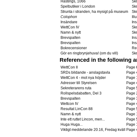
Hastings, 1066
Skr
Spelbutiker i London
Skr
Strunta i stranden, ha mysigt på museum
Skr
Colophon
Ill
Insändare
In
WettCon IV
Skr
Namn & nytt
Skr
Brevspalten
In
Brevspalten
In
Bokrecensioner
Re
Gör en ringbrynjehuva! (om du vill)
Skr
Referenced in the following ar
WettCon II
Page 
SRDs bildande - anslagstavla
Page 
WettCon 4 - mot nya höjder
Page 
Adresser till Styrelsen
Page 
Sekreterarens ruta
Page 
Rollspelsdabatten, Del 3
Page 
Brevspalten
Page 
Wettcon IV
Page 
Resultat LinCon 88
Page 
Namn & nytt
Page 
Inte ett ruttet Lincon, men...
Page 
Huga Huga...
Page 
Viktigt meddelande 20.16, Fredag kväll
Page 